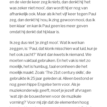
en de vierde keer zeg ik niets, dan denkt hij ‘het
was zeker niet mooi’, dan wordt hij er nog van
afhankelijk ook. Maar als ik het vijf keer tegen Paul
zeg, dan denkt hij ‘nou, ik zing gewoon mooi, dus ik
ben klaar’ en kan ik Paul geen les meer geven
omdat hij denkt dat hij klaar is.
Ik zeg dus niet ‘je zingt mooi’. Wat ik wel kan
zeggen, is: ‘Paul, dat klonk misschien wat luid, kun je
het ook zacht?’ Want dan kwets ik niemand. We
moeten vaktaal gebruiken. En het vak is niet zo
moeilijk, het is humbug, taal eromheen die het
moeilijk maakt. Zoals ‘The 21st century skills’, die
gebruikte ik 25 jaar geleden al. Alleen bestond er
nog geen hippe Engelse term voor. Als je
muziekonderwijs geeft, moet je jezelf afvragen
‘wat zijn de bouwstenen voor de muzikale
vorming?’ Voor mij zijn dat de elementen hoog