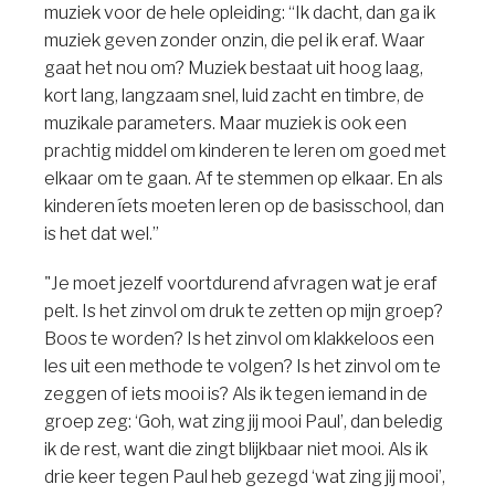
muziek voor de hele opleiding: “Ik dacht, dan ga ik
muziek geven zonder onzin, die pel ik eraf. Waar
gaat het nou om? Muziek bestaat uit hoog laag,
kort lang, langzaam snel, luid zacht en timbre, de
muzikale parameters. Maar muziek is ook een
prachtig middel om kinderen te leren om goed met
elkaar om te gaan. Af te stemmen op elkaar. En als
kinderen íets moeten leren op de basisschool, dan
is het dat wel.”
"Je moet jezelf voortdurend afvragen wat je eraf
pelt. Is het zinvol om druk te zetten op mijn groep?
Boos te worden? Is het zinvol om klakkeloos een
les uit een methode te volgen? Is het zinvol om te
zeggen of iets mooi is? Als ik tegen iemand in de
groep zeg: ‘Goh, wat zing jij mooi Paul’, dan beledig
ik de rest, want die zingt blijkbaar niet mooi. Als ik
drie keer tegen Paul heb gezegd ‘wat zing jij mooi’,