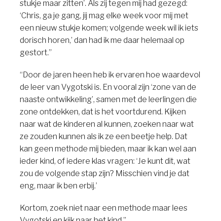
stukje maar zitten’. Als zij tegen mij had gezegd:
‘Chris, ga je gang, jij mag elke week voor mij met
een nieuw stukje komen; volgende week wil ik iets
dorisch horen,’ dan had ik me daar helemaal op
gestort.”
“Door de jaren heen heb ik ervaren hoe waardevol
de leer van Vygotski is. En vooral zijn ‘zone van de
naaste ontwikkeling’, samen met de leerlingen die
zone ontdekken, dat is het voortdurend. Kijken
naar wat de kinderen al kunnen, zoeken naar wat
ze zouden kunnen als ik ze een beetje help. Dat
kan geen methode mij bieden, maar ik kan wel aan
ieder kind, of iedere klas vragen: ‘Je kunt dit, wat
zou de volgende stap zijn? Misschien vind je dat
eng, maar ik ben erbij.’
Kortom, zoek niet naar een methode maar lees
Vygotski en kijk naar het kind.”