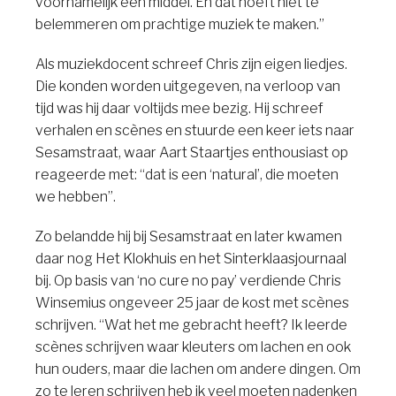
voornámelijk een middel. En dat hoeft niet te
belemmeren om prachtige muziek te maken.”
Als muziekdocent schreef Chris zijn eigen liedjes.
Die konden worden uitgegeven, na verloop van
tijd was hij daar voltijds mee bezig. Hij schreef
verhalen en scènes en stuurde een keer iets naar
Sesamstraat, waar Aart Staartjes enthousiast op
reageerde met: “dat is een ‘natural’, die moeten
we hebben”.
Zo belandde hij bij Sesamstraat en later kwamen
daar nog Het Klokhuis en het Sinterklaasjournaal
bij. Op basis van ‘no cure no pay’ verdiende Chris
Winsemius ongeveer 25 jaar de kost met scènes
schrijven. “Wat het me gebracht heeft? Ik leerde
scènes schrijven waar kleuters om lachen en ook
hun ouders, maar die lachen om andere dingen. Om
zo te leren schrijven heb ik veel moeten nadenken