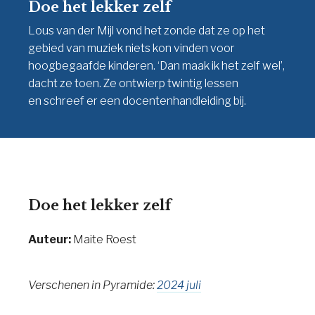
Doe het lekker zelf
Lous van der Mijl vond het zonde dat ze op het
gebied van muziek niets kon vinden voor
hoogbegaafde kinderen. ‘Dan maak ik het zelf wel’,
dacht ze toen. Ze ontwierp twintig lessen
en schreef er een docentenhandleiding bij.
Doe het lekker zelf
Auteur:
Maite Roest
Verschenen in Pyramide:
2024 juli