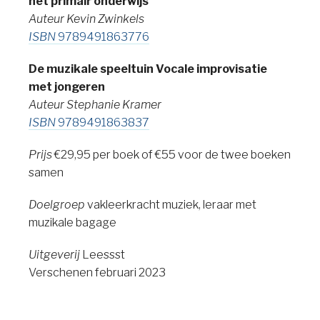
het primair onderwijs
Auteur Kevin Zwinkels
ISBN
9789491863776
De muzikale speeltuin Vocale improvisatie
met jongeren
Auteur Stephanie Kramer
ISBN
9789491863837
Prijs
€29,95 per boek of €55 voor de twee boeken
samen
Doelgroep
vakleerkracht muziek, leraar met
muzikale bagage
Uitgeverij
Leessst
Verschenen februari 2023