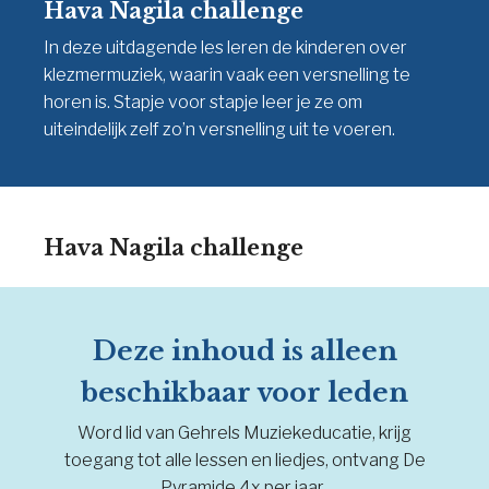
Hava Nagila challenge
In deze uitdagende les leren de kinderen over
klezmermuziek, waarin vaak een versnelling te
horen is. Stapje voor stapje leer je ze om
uiteindelijk zelf zo’n versnelling uit te voeren.
Hava Nagila challenge
Deze inhoud is alleen
beschikbaar voor leden
Word lid van Gehrels Muziekeducatie, krijg
toegang tot alle lessen en liedjes, ontvang De
Pyramide 4x per jaar.