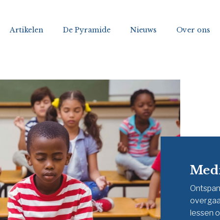
Artikelen
De Pyramide
Nieuws
Over ons
Medi
Ontspann
overgaa
lessen o