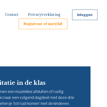
Contact
Privacyverklaring
Inloggen
Registreer of word lid!
tatie in de klas
en een muziekles afsluiten of rustig
n naar een volgend dagdeel: met deze drie
efen je ‘tot rust komen’ met de kinderen.