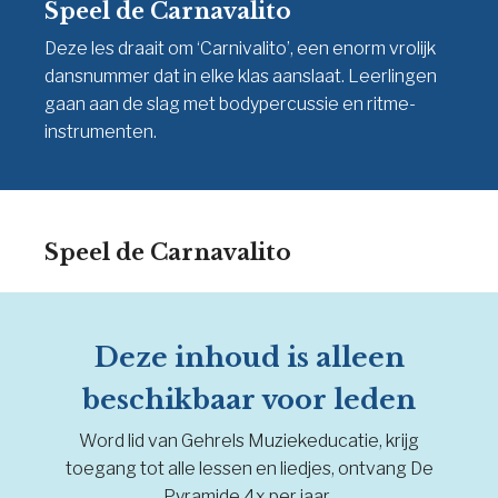
Speel de Carnavalito
Deze les draait om ‘Carnivalito’, een enorm vrolijk
dansnummer dat in elke klas aanslaat. Leerlingen
gaan aan de slag met bodypercussie en ritme-
instrumenten.
Speel de Carnavalito
Deze inhoud is alleen
beschikbaar voor leden
Word lid van Gehrels Muziekeducatie, krijg
toegang tot alle lessen en liedjes, ontvang De
Pyramide 4x per jaar.