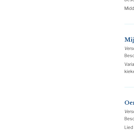
Midd
Mij
Vers
Besc
Vari
kiek
Oe
Vers
Besc
Lied