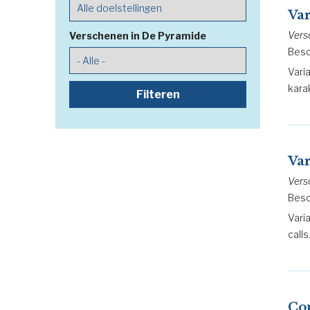
Va
Vers
Verschenen in De Pyramide
Besc
Vari
kara
Va
Vers
Besc
Vari
calls
Co