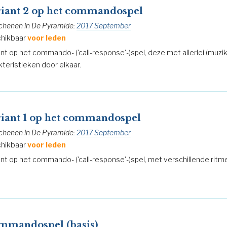
riant 2 op het commandospel
chenen in De Pyramide:
2017 September
hikbaar
voor leden
ant op het commando- ('call-response'-)spel, deze met allerlei (muzik
kteristieken door elkaar.
riant 1 op het commandospel
chenen in De Pyramide:
2017 September
hikbaar
voor leden
ant op het commando- ('call-response'-)spel, met verschillende ritm
.
mmandospel (basis)