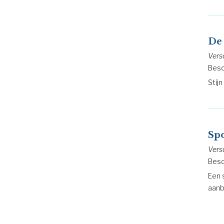
De
Vers
Besc
Stij
Sp
Vers
Besc
Een 
aanb