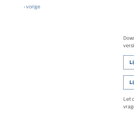
‹ vorige
Downl
vers
L
L
Let o
vrag