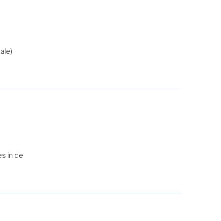
ale)
es in de