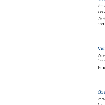
Vers
Besc
Call
naar
Ver
Vers
Besc
'Hel
Gro
Vers
Besc