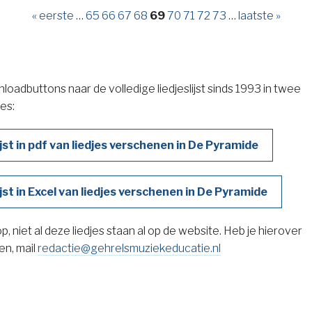
« eerste
…
65
66
67
68
69
70
71
72
73
…
laatste »
oadbuttons naar de volledige liedjeslijst sinds 1993 in twee
ies:
ijst in pdf van liedjes verschenen in De Pyramide
ijst in Excel van liedjes verschenen in De Pyramide
p, niet al deze liedjes staan al op de website. Heb je hierover
en, mail
redactie@gehrelsmuziekeducatie.nl