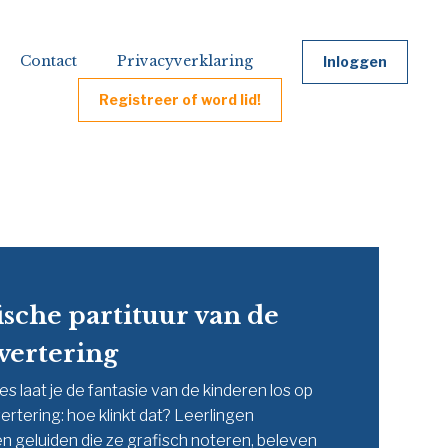
Contact
Privacyverklaring
Inloggen
Registreer of word lid!
ische partituur van de
svertering
les laat je de fantasie van de kinderen los op
vertering: hoe klinkt dat? Leerlingen
n geluiden die ze grafisch noteren, beleven