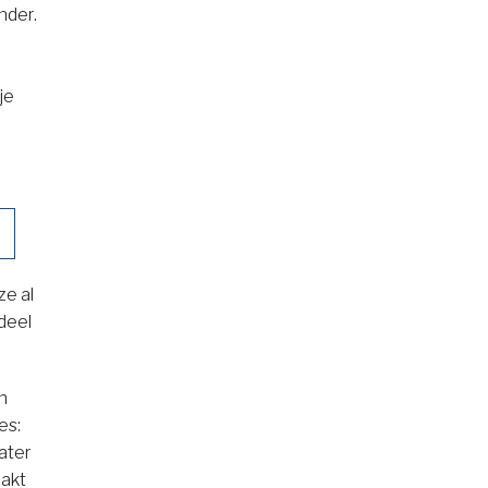
nder.
je
ze al
deel
in
es:
later
aakt