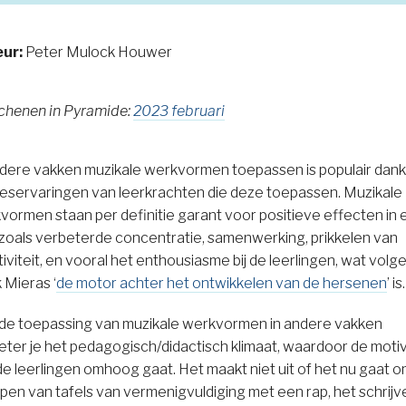
eur:
Peter Mulock Houwer
chenen in Pyramide:
2023 februari
ndere vakken muzikale werkvormen toepassen is populair dankz
eservaringen van leerkrachten die deze toepassen. Muzikale
vormen staan per definitie garant voor positieve effecten in 
, zoals verbeterde concentratie, samenwerking, prikkelen van
iviteit, en vooral het enthousiasme bij de leerlingen, wat volg
 Mieras ‘
de motor achter het ontwikkelen van de hersenen
’ is
de toepassing van muzikale werkvormen in andere vakken
eter je het pedagogisch/didactisch klimaat, waardoor de moti
de leerlingen omhoog gaat. Het maakt niet uit of het nu gaat o
pen van tafels van vermenigvuldiging met een rap, het schrijv