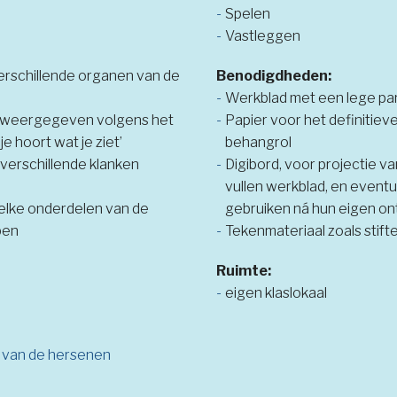
Spelen
Vastleggen
rschillende organen van de
Benodigdheden:
Werkblad met een lege part
n weergegeven volgens het
Papier voor het definitieve
je hoort wat je ziet’
behangrol
 verschillende klanken
Digibord, voor projectie va
vullen werkblad, en eventue
elke onderdelen van de
gebruiken ná hun eigen o
pen
Tekenmateriaal zoals stift
Ruimte:
eigen klaslokaal
g van de hersenen