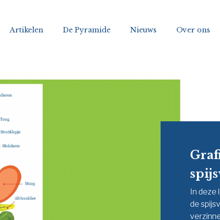
Artikelen
De Pyramide
Nieuws
Over ons
Graf
spij
In deze 
de spijs
verzinne