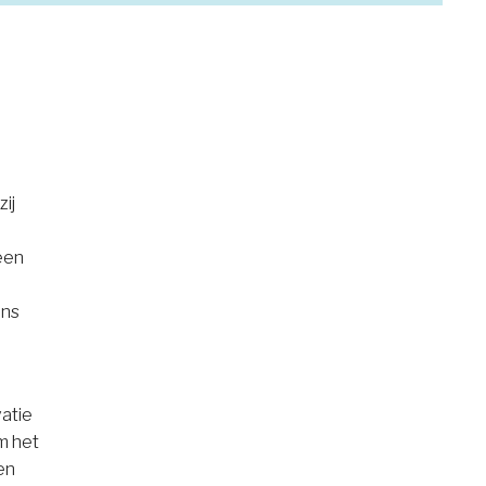
ij
een
ens
.
vatie
m het
en