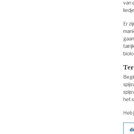
van e
liedj
Er zi
mani
gaan
talri
biolo
Ter
Begi
spij
spij
het 
Heb 
d