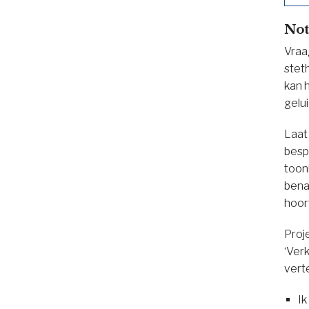
Not
Vraag
stet
kan 
gelu
Laat
besp
toonh
benad
hoort
Proj
‘Ver
vert
Ik