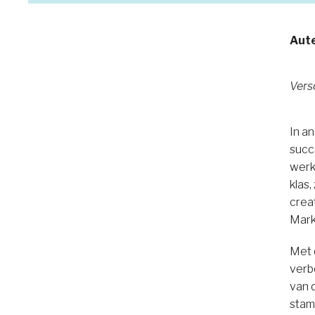
Aut
Vers
In a
succ
werk
klas
creat
Mark
Met 
verb
van 
stam