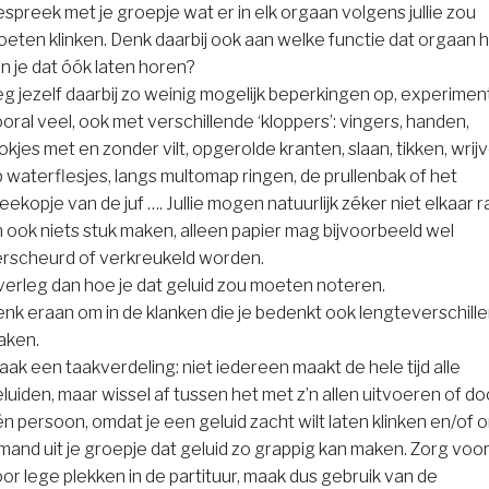
spreek met je groepje wat er in elk orgaan volgens jullie zou
eten klinken. Denk daarbij ook aan welke functie dat orgaan h
n je dat óók laten horen?
g jezelf daarbij zo weinig mogelijk beperkingen op, experime
oral veel, ook met verschillende ‘kloppers’: vingers, handen,
okjes met en zonder vilt, opgerolde kranten, slaan, tikken, wrij
 waterflesjes, langs multomap ringen, de prullenbak of het
eekopje van de juf …. Jullie mogen natuurlijk zéker niet elkaar 
 ook niets stuk maken, alleen papier mag bijvoorbeeld wel
rscheurd of verkreukeld worden.
erleg dan hoe je dat geluid zou moeten noteren.
nk eraan om in de klanken die je bedenkt ook lengteverschille
aken.
ak een taakverdeling: niet iedereen maakt de hele tijd alle
luiden, maar wissel af tussen het met z’n allen uitvoeren of do
n persoon, omdat je een geluid zacht wilt laten klinken en/of 
mand uit je groepje dat geluid zo grappig kan maken. Zorg voor
or lege plekken in de partituur, maak dus gebruik van de