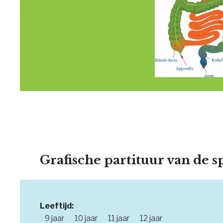
Grafische partituur van de s
Leeftijd:
9 jaar
10 jaar
11 jaar
12 jaar