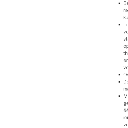
Be
mo
ku
Le
vo
st
op
th
en
ve
Ov
De
m
Ma
ge
éé
ie
vo