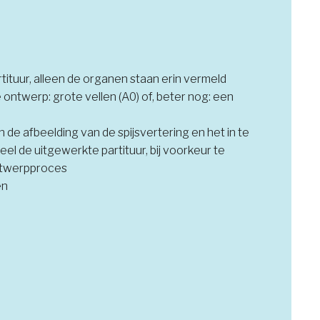
ituur, alleen de organen staan erin vermeld
 ontwerp: grote vellen (A0) of, beter nog: een
n de afbeelding van de spijsvertering en het in te
el de uitgewerkte partituur, bij voorkeur te
ntwerpproces
en