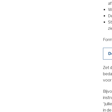
af
We
De
St
zi
Form
D
Zet 
beda
voor
Bijvo
instr
“jull
in d