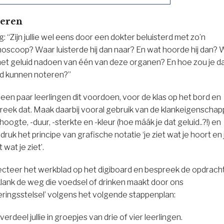
eren
: “Zijn jullie wel eens door een dokter beluisterd met zo’n
hoscoop? Waar luisterde hij dan naar? En wat hoorde hij dan? 
het geluid nadoen van één van deze organen? En hoe zou je d
id kunnen noteren?”
 een paar leerlingen dit voordoen, voor de klas op het bord en
reek dat. Maak daarbij vooral gebruik van de klankeigenscha
oogte, -duur, -sterkte en -kleur (hoe máák je dat geluid..?!) en
ruk het principe van grafische notatie ‘je ziet wat je hoort en 
 wat je ziet’.
ecteer het werkblad op het digiboard en bespreek de opdracht
klank de weg die voedsel of drinken maakt door ons
eringsstelsel’ volgens het volgende stappenplan:
 verdeel jullie in groepjes van drie of vier leerlingen.