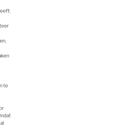
eeft:
nteer
ven,
raken
n te
or
omdat
al