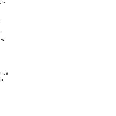
lse
e
n
: de
an de
in