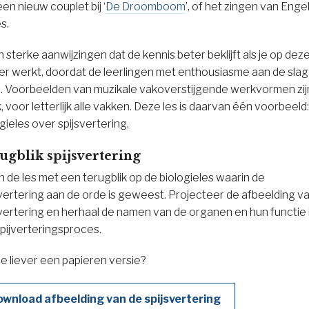
en nieuw couplet bij ‘
De Droomboom
’, of het zingen van Enge
es.
jn sterke aanwijzingen dat de kennis beter beklijft als je op dez
er werkt, doordat de leerlingen met enthousiasme aan de slag
. Voorbeelden van muzikale vakoverstijgende werkvormen zij
jk, voor letterlijk alle vakken. Deze les is daarvan één voorbeeld
gieles over spijsvertering.
ugblik spijsvertering
n de les met een terugblik op de biologieles waarin de
svertering aan de orde is geweest. Projecteer de afbeelding v
svertering en herhaal de namen van de organen en hun functie 
spijverteringsproces.
je liever een papieren versie?
ownload afbeelding van de spijsvertering