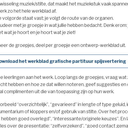
wisseling muziek/stilte, dat maakt het muziekstuk vaak spanne
rk zo het hele werkblad af.
 volgorde staat vast; je volgt de route van de organen.
udeer met je groepje in wat jullie hebben bedacht. Denk erom: 
et wat je hoort en je hoort wat je ziet!
eer de groepjes, deel per groepje een ontwerp-werkblad uit.
ownload het werkblad grafische partituur spijsvertering
de leerlingen aan het werk. Loop langs de groepjes, vraag wat 
cht hebben en hoe ze dat willen noteren, geef suggesties en 
al complimenten uit die van toepassing zijn op hun werk.
orbeeld “overzichtelijk”, “gevarieerd” in lengte of type geluid, 
umentarium of kloppers en/of gebruik van stilte. Over het proc
ie hebben goed overlegd”, “interessante/originele keuzes”. En 
e les over de presentatie: “zelfverzekerd”, “goed contact gem