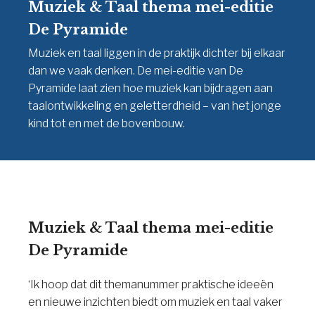
Muziek & Taal thema mei-editie
De Pyramide
Muziek en taal liggen in de praktijk dichter bij elkaar
dan we vaak denken. De mei-editie van De
Pyramide laat zien hoe muziek kan bijdragen aan
taalontwikkeling en geletterdheid – van het jonge
kind tot en met de bovenbouw.
Muziek & Taal thema mei-editie
De Pyramide
‘Ik hoop dat dit themanummer praktische ideeën
en nieuwe inzichten biedt om muziek en taal vaker