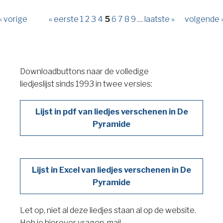
‹ vorige
« eerste
1
2
3
4
5
6
7
8
9
…
laatste »
volgende ›
Downloadbuttons naar de volledige
liedjeslijst sinds 1993 in twee versies:
Lijst in pdf van liedjes verschenen in De
Pyramide
Lijst in Excel van liedjes verschenen in De
Pyramide
Let op, niet al deze liedjes staan al op de website.
Heb je hierover vragen, mail