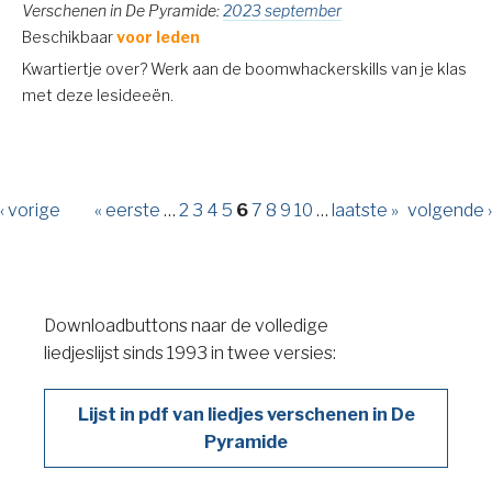
Verschenen in De Pyramide:
2023 september
Beschikbaar
voor leden
Kwartiertje over? Werk aan de boomwhackerskills van je klas
met deze lesideeën.
‹ vorige
« eerste
…
2
3
4
5
6
7
8
9
10
…
laatste »
volgende ›
Downloadbuttons naar de volledige
liedjeslijst sinds 1993 in twee versies:
Lijst in pdf van liedjes verschenen in De
Pyramide