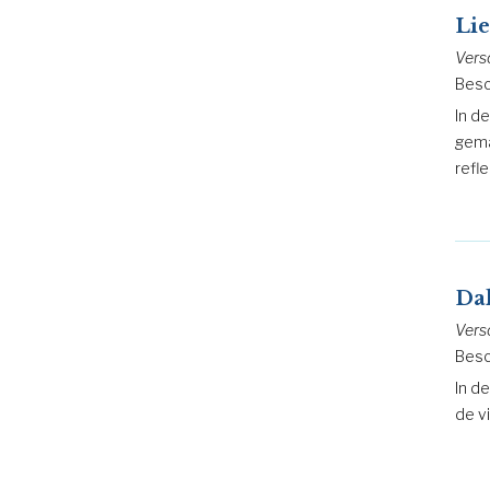
Lie
Vers
Besc
In de
gema
refl
Dal
Vers
Besc
In d
de v