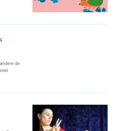
k
r andere de
erlei