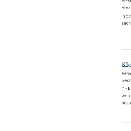
Vers
Besc
In d
zach
Kl
Vers
Besc
De l
word
pass