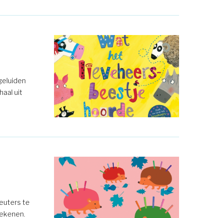
geluiden
aal uit
euters te
rekenen.