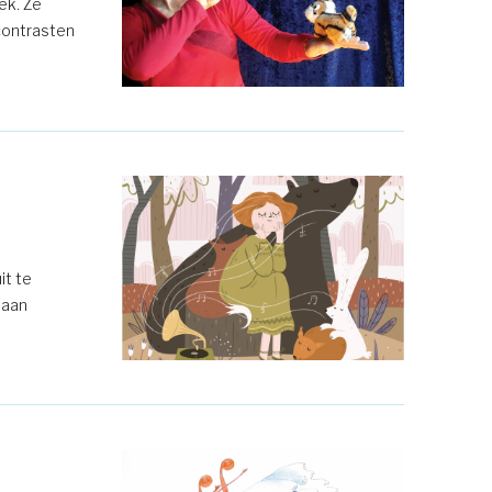
ek. Ze
contrasten
it te
 aan