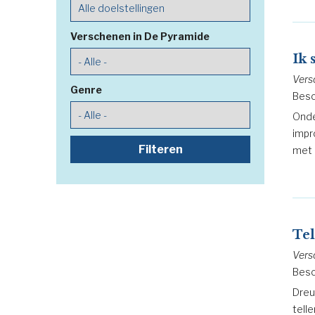
Verschenen in De Pyramide
Ik 
Vers
Genre
Besc
Onde
impr
met 
Tel
Vers
Besc
Dreu
tell