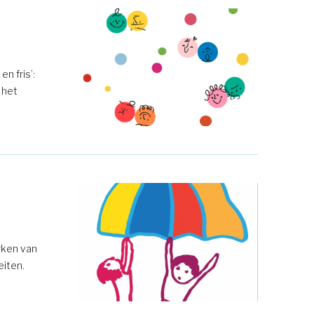
en fris’:
 het
rken van
eiten.