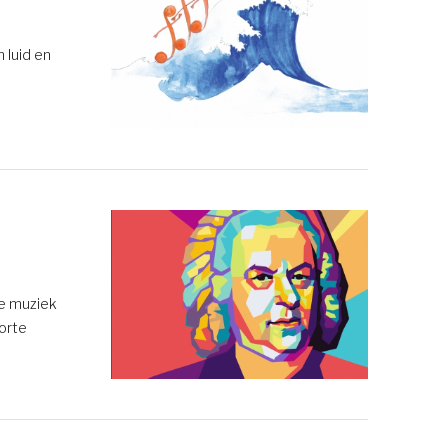
 luid en
se muziek
orte