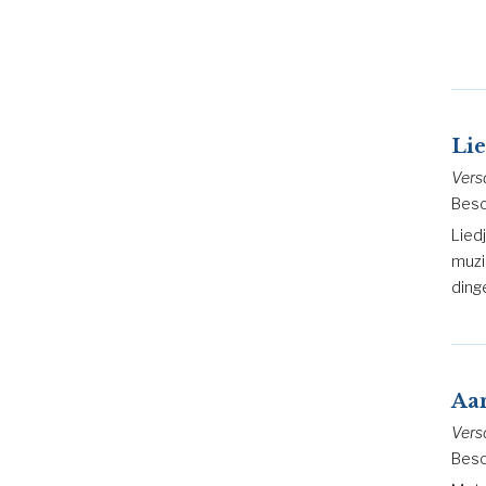
Lie
Vers
Besc
Lied
muzi
ding
Aan
Vers
Besc