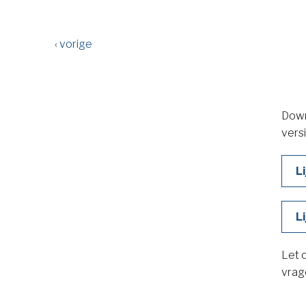
‹ vorige
Downl
vers
L
L
Let o
vrag