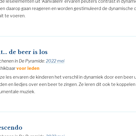
de leselementen uit ‘Aanvallen!’ ervaren peuters contrast in dynami
en daarop gaan reageren en worden gestimuleerd de dynamische 
uit te voeren.
t... de beer is los
chenen in De Pyramide:
2022 mei
hikbaar
voor leden
eze les ervaren de kinderen het verschil in dynamiek door een beer u
den en liedjes over een beer te zingen. Ze leren dit ook te koppelen
rumentale muziek.
escendo