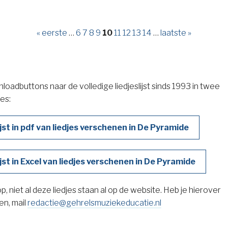
« eerste
…
6
7
8
9
10
11
12
13
14
…
laatste »
oadbuttons naar de volledige liedjeslijst sinds 1993 in twee
ies:
ijst in pdf van liedjes verschenen in De Pyramide
ijst in Excel van liedjes verschenen in De Pyramide
p, niet al deze liedjes staan al op de website. Heb je hierover
en, mail
redactie@gehrelsmuziekeducatie.nl