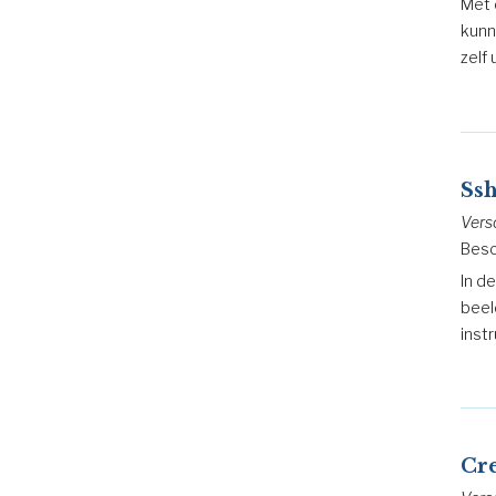
Met 
kunn
zelf 
Ssh
Vers
Besc
In d
beel
inst
Cr